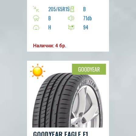
205/65R15
B
B
71db
H
94
Налични: 4 бр.
GOODYEAR
GOODYEAR EAGLE F1