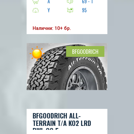
A
69 - 1
Y
95
Налични: 10+ бр.
BFGOODRICH
BFGOODRICH ALL-
TERRAIN T/A KO2 LRD
RWL GO 5