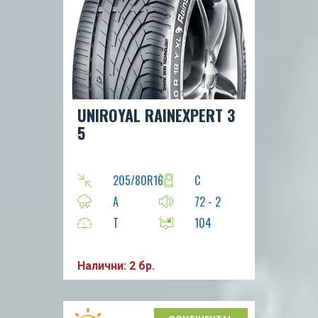
UNIROYAL RAINEXPERT 3
5
205/80R16
C
A
72 - 2
T
104
Налични: 2 бр.