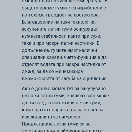
омекват при по-висока температура. В
същото време гумите са изработени с
по-голяма твърдост на протектора.
Благодарение на тази технология,
закупените летни гуми осигуряват
нужната стабилност, както при сухи,
така и при мокри пътни настилки. В
допълнение, гумите имат налични
специални канали, чиято функция е да
отделят водата при мокра настилка от
дъжд, за да се минимизира
възможността от загуба на сцепление.
Ако е дошъл моментът за закупуване
на нови летни гуми, Gumimax.com може
да ви предложи евтини летни гуми,
които да отговарят в пълна степен на
изискванията за сигурност.
Предлаганите летни гуми са на
достъпни цени, а оборудването им с