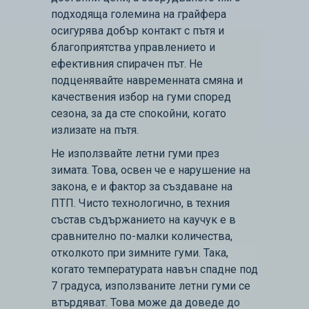
подходяща големина на грайфера
осигурява добър контакт с пътя и
благоприятства управлението и
ефективния спирачен път. Не
подценявайте навременната смяна и
качествения избор на гуми според
сезона, за да сте спокойни, когато
излизате на пътя.
Не използвайте летни гуми през
зимата. Това, освен че е нарушение на
закона, е и фактор за създаване на
ПТП. Чисто технологично, в техния
състав съдържанието на каучук е в
сравнително по-малки количества,
отколкото при зимните гуми. Така,
когато температурата навън спадне под
7 градуса, използваните летни гуми се
втърдяват. Това може да доведе до