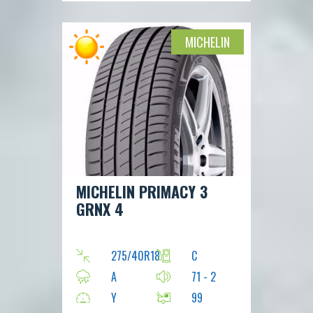
MICHELIN
MICHELIN PRIMACY 3
GRNX 4
275/40R18
C
A
71 - 2
Y
99