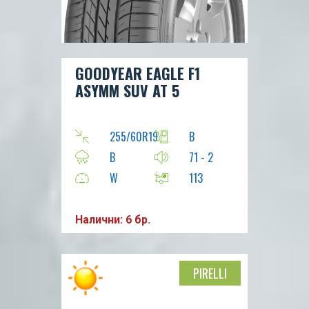
GOODYEAR EAGLE F1
ASYMM SUV AT 5
255/60R19
B
B
71 - 2
W
113
Налични: 6 бр.
PIRELLI