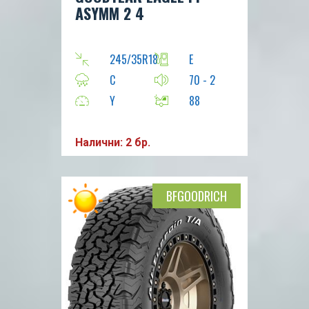
ASYMM 2 4
245/35R18
E
C
70 - 2
Y
88
Налични: 2 бр.
BFGOODRICH