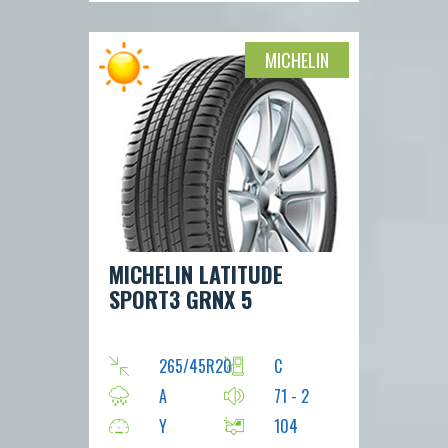
MICHELIN
MICHELIN LATITUDE
SPORT3 GRNX 5
265/45R20
C
A
71 - 2
Y
104