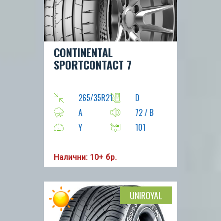
CONTINENTAL
SPORTCONTACT 7
265/35R21
D
A
72 / B
Y
101
Налични: 10+ бр.
UNIROYAL