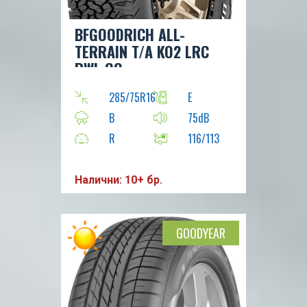
BFGOODRICH ALL-
TERRAIN T/A KO2 LRC
RWL GO
285/75R16
E
B
75dB
R
116/113
Налични: 10+ бр.
GOODYEAR