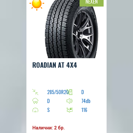
NEXEN
ROADIAN AT 4X4
285/50R20
D
D
74db
S
116
Налични: 2 бр.