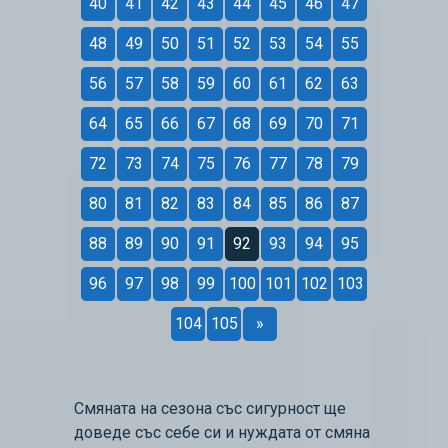
40
41
42
43
44
45
46
47
48
49
50
51
52
53
54
55
56
57
58
59
60
61
62
63
64
65
66
67
68
69
70
71
72
73
74
75
76
77
78
79
80
81
82
83
84
85
86
87
88
89
90
91
92
93
94
95
96
97
98
99
100
101
102
103
104
105
»
Смяната на сезона със сигурност ще
доведе със себе си и нуждата от смяна