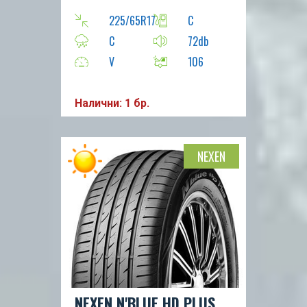
225/65R17
C
C
72db
V
106
Налични: 1 бр.
NEXEN
NEXEN N'BLUE HD PLUS