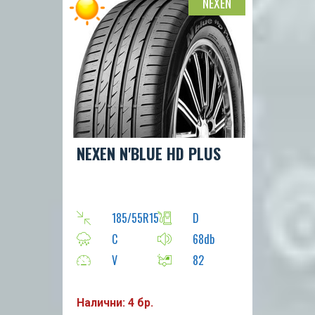
NEXEN
NEXEN N'BLUE HD PLUS
185/55R15
D
C
68db
V
82
Налични: 4 бр.