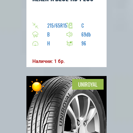
215/65R15
C
B
69db
H
96
Налични: 1 бр.
UNIROYAL