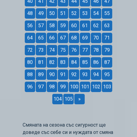
40
41
42
43
44
45
46
47
48
49
50
51
52
53
54
55
56
57
58
59
60
61
62
63
64
65
66
67
68
69
70
71
72
73
74
75
76
77
78
79
80
81
82
83
84
85
86
87
88
89
90
91
92
93
94
95
96
97
98
99
100
101
102
103
104
105
»
Смяната на сезона със сигурност ще
доведе със себе си и нуждата от смяна