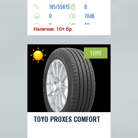
185/55R15
B
0
70dB
V
82
Налични: 10+ бр.
TOYO
TOYO PROXES COMFORT