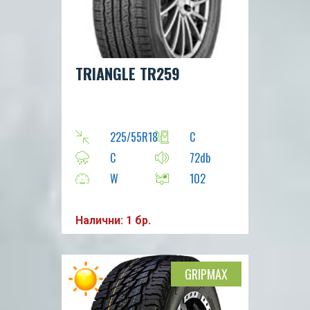
TRIANGLE TR259
225/55R18
C
C
72db
W
102
Налични: 1 бр.
GRIPMAX