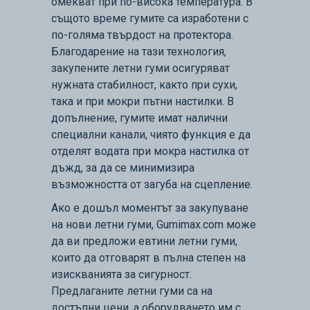
омекват при по-висока температура. В
същото време гумите са изработени с
по-голяма твърдост на протектора.
Благодарение на тази технология,
закупените летни гуми осигуряват
нужната стабилност, както при сухи,
така и при мокри пътни настилки. В
допълнение, гумите имат налични
специални канали, чиято функция е да
отделят водата при мокра настилка от
дъжд, за да се минимизира
възможността от загуба на сцепление.
Ако е дошъл моментът за закупуване
на нови летни гуми, Gumimax.com може
да ви предложи евтини летни гуми,
които да отговарят в пълна степен на
изискванията за сигурност.
Предлаганите летни гуми са на
достъпни цени, а оборудването им с