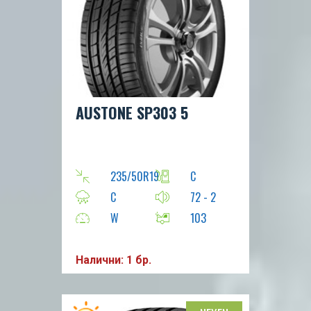
AUSTONE SP303 5
235/50R19
C
C
72 - 2
W
103
Налични: 1 бр.