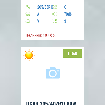
205/55R16
C
A
70db
V
91
Налични: 10+ бр.
TIGAR
TIGAR 205/40ZR17 84W