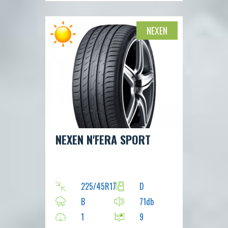
NEXEN
NEXEN N'FERA SPORT
225/45R17
D
B
71db
1
9