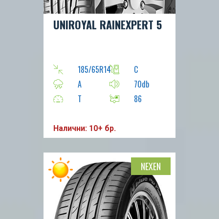
UNIROYAL RAINEXPERT 5
185/65R14
C
A
70db
T
86
Налични: 10+ бр.
NEXEN