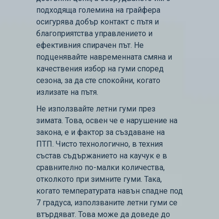
подходяща големина на грайфера
осигурява добър контакт с пътя и
благоприятства управлението и
ефективния спирачен път. Не
подценявайте навременната смяна и
качествения избор на гуми според
сезона, за да сте спокойни, когато
излизате на пътя.
Не използвайте летни гуми през
зимата. Това, освен че е нарушение на
закона, е и фактор за създаване на
ПТП. Чисто технологично, в техния
състав съдържанието на каучук е в
сравнително по-малки количества,
отколкото при зимните гуми. Така,
когато температурата навън спадне под
7 градуса, използваните летни гуми се
втърдяват. Това може да доведе до