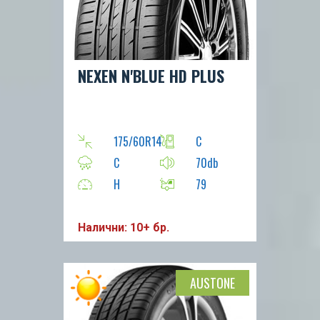
NEXEN N'BLUE HD PLUS
175/60R14
C
C
70db
H
79
Налични: 10+ бр.
AUSTONE