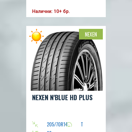
Налични: 10+ бр.
NEXEN
NEXEN N'BLUE HD PLUS
205/70R14
T