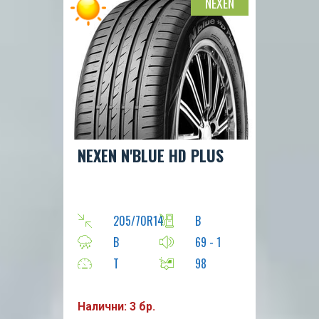
NEXEN
NEXEN N'BLUE HD PLUS
205/70R14
B
B
69 - 1
T
98
Налични: 3 бр.