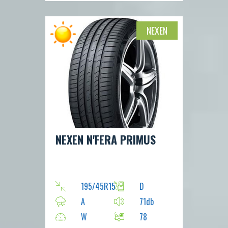
NEXEN
NEXEN N'FERA PRIMUS
195/45R15
D
A
71db
W
78