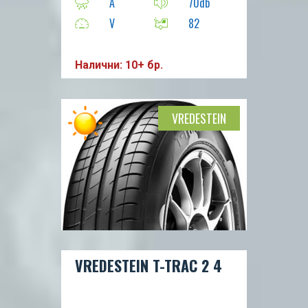
A
70db
V
82
Налични: 10+ бр.
VREDESTEIN
VREDESTEIN T-TRAC 2 4