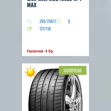
MAX
285/70R17
Q
121/118
Налични: 4 бр.
GOODYEAR