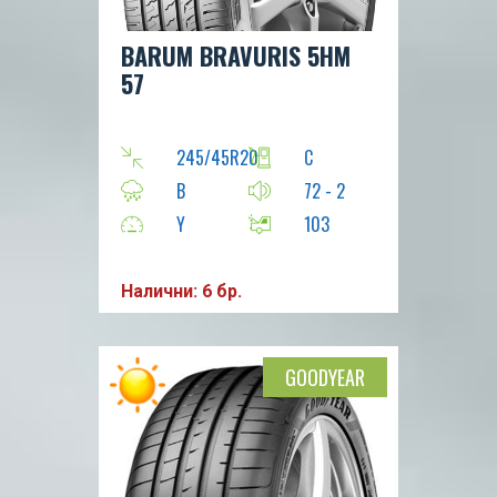
BARUM BRAVURIS 5HM
57
245/45R20
C
B
72 - 2
Y
103
Налични: 6 бр.
GOODYEAR