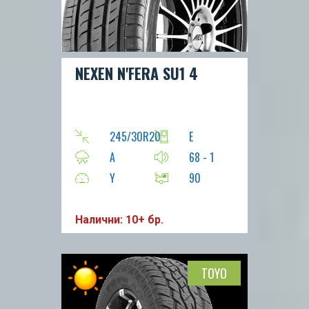
NEXEN N'FERA SU1 4
245/30R20
E
A
68 - 1
Y
90
Налични: 10+ бр.
TOYO