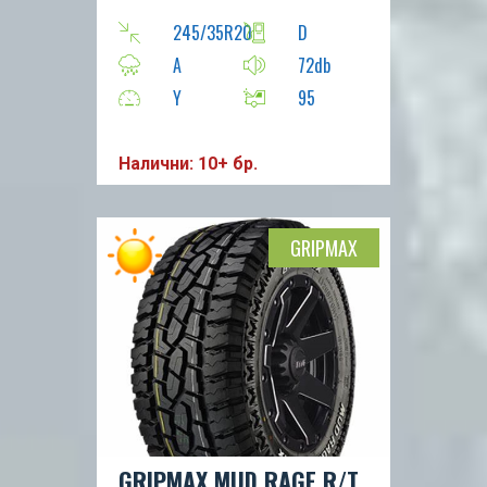
245/35R20
D
A
72db
Y
95
Налични: 10+ бр.
GRIPMAX
GRIPMAX MUD RAGE R/T