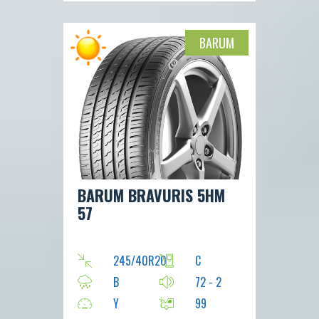
BARUM
BARUM BRAVURIS 5HM
57
245/40R20
C
B
72 - 2
Y
99