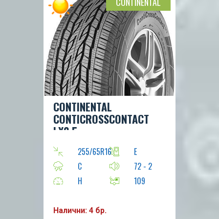
CONTINENTAL
CONTINENTAL
CONTICROSSCONTACT
LX2 5
255/65R16
E
C
72 - 2
H
109
Налични: 4 бр.