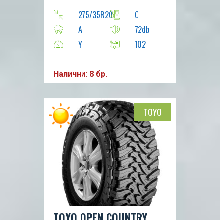
275/35R20
C
A
72db
Y
102
Налични: 8 бр.
TOYO
TOYO OPEN COUNTRY