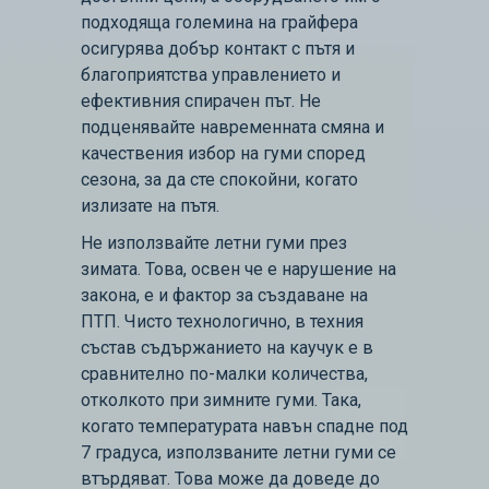
подходяща големина на грайфера
осигурява добър контакт с пътя и
благоприятства управлението и
ефективния спирачен път. Не
подценявайте навременната смяна и
качествения избор на гуми според
сезона, за да сте спокойни, когато
излизате на пътя.
Не използвайте летни гуми през
зимата. Това, освен че е нарушение на
закона, е и фактор за създаване на
ПТП. Чисто технологично, в техния
състав съдържанието на каучук е в
сравнително по-малки количества,
отколкото при зимните гуми. Така,
когато температурата навън спадне под
7 градуса, използваните летни гуми се
втърдяват. Това може да доведе до