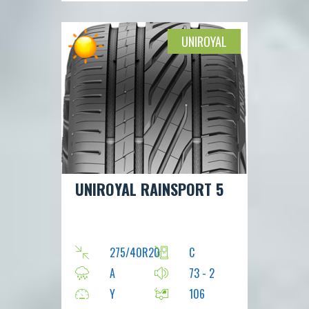
UNIROYAL
UNIROYAL RAINSPORT 5
275/40R20
C
A
73 - 2
Y
106