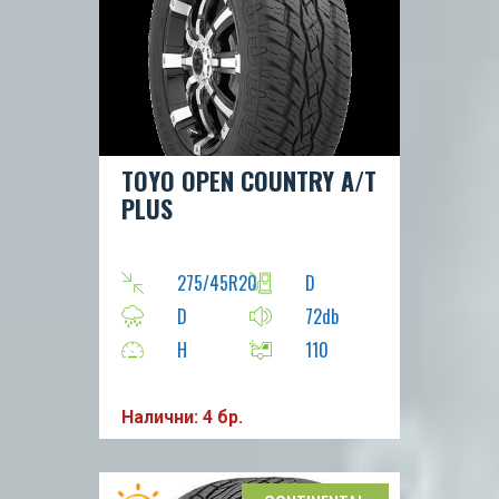
TOYO OPEN COUNTRY A/T
PLUS
275/45R20
D
D
72db
H
110
Налични: 4 бр.