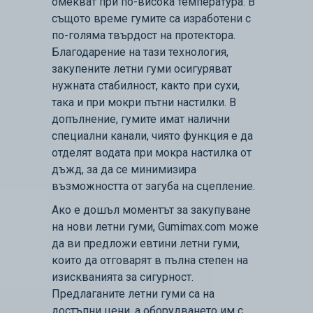
омекват при по-висока температура. В
същото време гумите са изработени с
по-голяма твърдост на протектора.
Благодарение на тази технология,
закупените летни гуми осигуряват
нужната стабилност, както при сухи,
така и при мокри пътни настилки. В
допълнение, гумите имат налични
специални канали, чиято функция е да
отделят водата при мокра настилка от
дъжд, за да се минимизира
възможността от загуба на сцепление.
Ако е дошъл моментът за закупуване
на нови летни гуми, Gumimax.com може
да ви предложи евтини летни гуми,
които да отговарят в пълна степен на
изискванията за сигурност.
Предлаганите летни гуми са на
достъпни цени, а оборудването им с