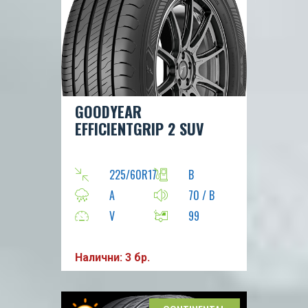
GOODYEAR
EFFICIENTGRIP 2 SUV
225/60R17
B
A
70 / B
V
99
Налични: 3 бр.