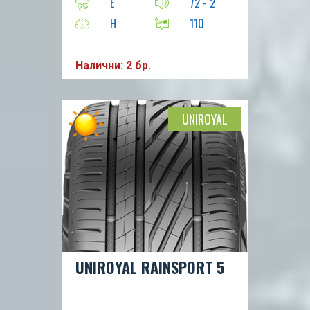
E
72 - 2
H
110
Налични: 2 бр.
UNIROYAL
UNIROYAL RAINSPORT 5