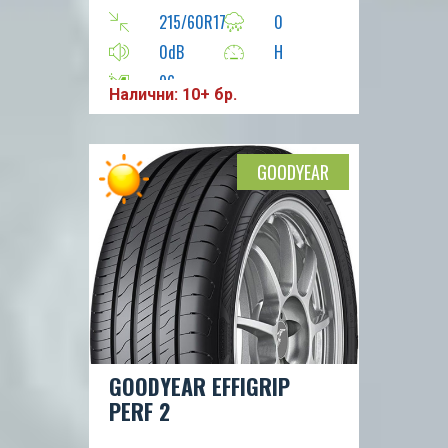
215/60R17
0
0dB
H
96
Налични: 10+ бр.
GOODYEAR
GOODYEAR EFFIGRIP
PERF 2