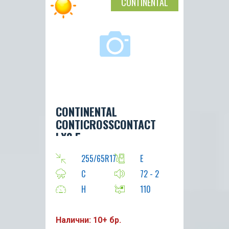
CONTINENTAL
CONTINENTAL
CONTICROSSCONTACT
LX2 5
255/65R17
E
C
72 - 2
H
110
Налични: 10+ бр.