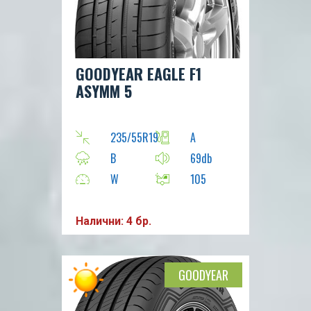
GOODYEAR EAGLE F1
ASYMM 5
235/55R19
A
B
69db
W
105
Налични: 4 бр.
GOODYEAR