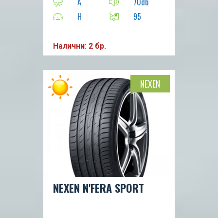
А
70db
H
95
Налични: 2 бр.
NEXEN
NEXEN N'FERA SPORT