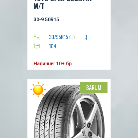
M/T
30-9.50R15
30/95R15
Q
104
Налични: 10+ бр.
BARUM