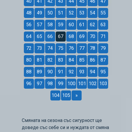
40
41
42
43
44
45
46
47
48
49
50
51
52
53
54
55
56
57
58
59
60
61
62
63
64
65
66
67
68
69
70
71
72
73
74
75
76
77
78
79
80
81
82
83
84
85
86
87
88
89
90
91
92
93
94
95
96
97
98
99
100
101
102
103
104
105
»
Смяната на сезона със сигурност ще
доведе със себе си и нуждата от смяна