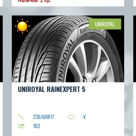
Налични: 2 бр.
UNIROYAL
UNIROYAL RAINEXPERT 5
235/60R17
V
102