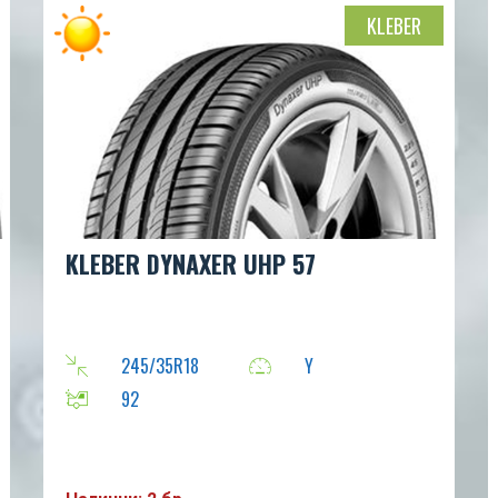
KLEBER
KLEBER DYNAXER UHP 57
245/35R18
Y
92