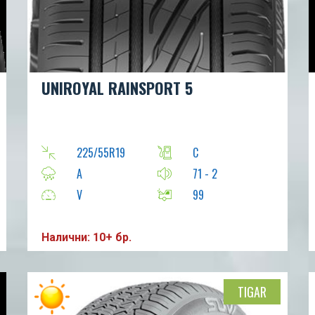
UNIROYAL RAINSPORT 5
225/55R19
C
A
71 - 2
V
99
Налични: 10+ бр.
TIGAR