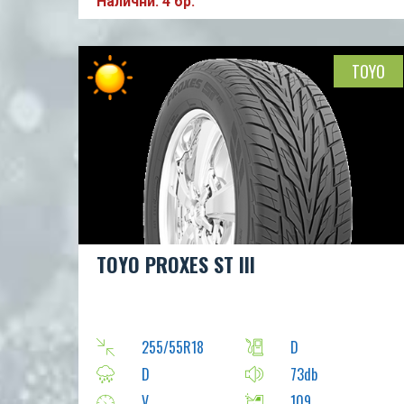
Налични: 4 бр.
TOYO
TOYO PROXES ST III
255/55R18
D
D
73db
V
109