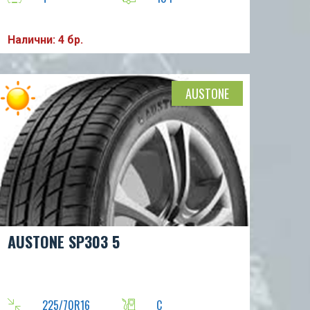
Налични: 4 бр.
AUSTONE
AUSTONE SP303 5
225/70R16
C