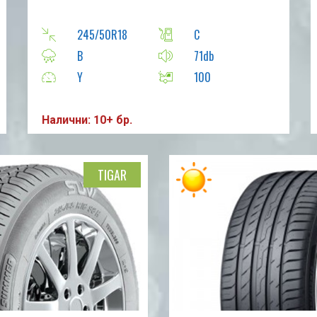
245/50R18
C
B
71db
Y
100
Налични: 10+ бр.
TIGAR