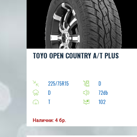
TOYO OPEN COUNTRY A/T PLUS
225/75R15
D
D
72db
T
102
Налични: 4 бр.