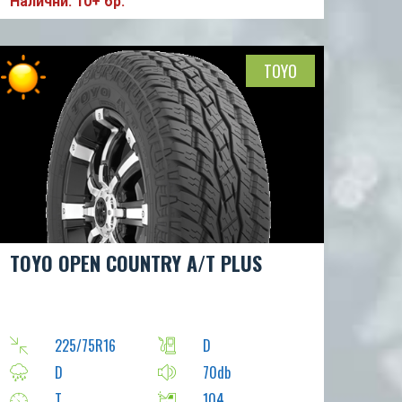
Налични: 10+ бр.
TOYO
TOYO OPEN COUNTRY A/T PLUS
225/75R16
D
D
70db
T
104