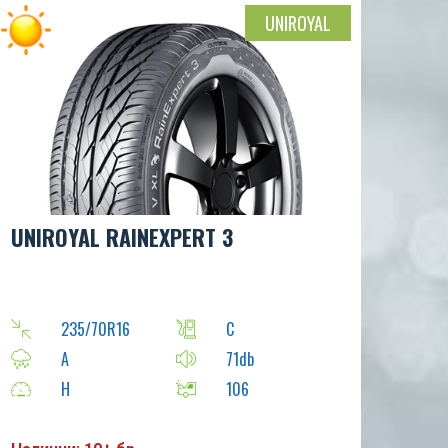
UNIROYAL
UNIROYAL RAINEXPERT 3
235/70R16
C
A
71db
H
106