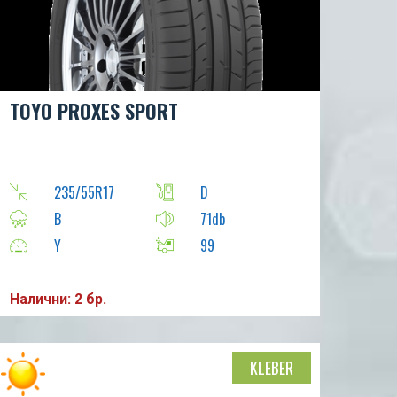
TOYO PROXES SPORT
235/55R17
D
B
71db
Y
99
Налични: 2 бр.
KLEBER