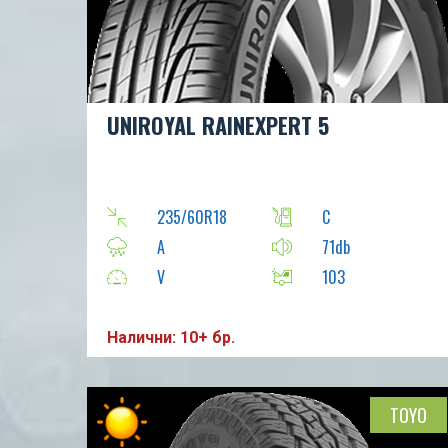
UNIROYAL RAINEXPERT 5
235/60R18
C
A
71db
V
103
Налични: 10+ бр.
TOYO