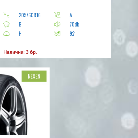
205/60R16
A
B
70db
H
92
Налични: 3 бр.
NEXEN