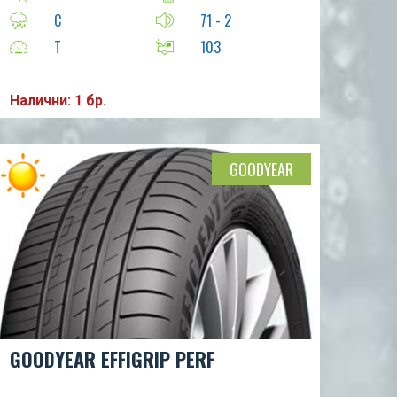
C
71 - 2
T
103
Налични: 1 бр.
GOODYEAR
GOODYEAR EFFIGRIP PERF