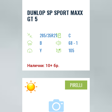
DUNLOP SP SPORT MAXX
GT 5
285/35R21
C
B
68 - 1
Y
105
Налични: 10+ бр.
PIRELLI