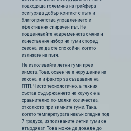
подходяща големина на грайфера
осигурява добър контакт с пътя и
благоприятства управлението и
ефективния спирачен път. Не
подценявайте навременната смяна и
качествения избор на гуми според
сезона, за да сте спокойни, когато
излизате на пътя.
Не използвайте летни гуми през
зимата. Това, освен че е нарушение на
закона, е и фактор за създаване на
ПТП. Чисто технологично, в техния
състав съдържанието на каучук е в
сравнително по-малки количества,
отколкото при зимните гуми. Така,
когато температурата навън спадне под
7 градуса, използваните летни гуми се
втърдяват. Това може да доведе до