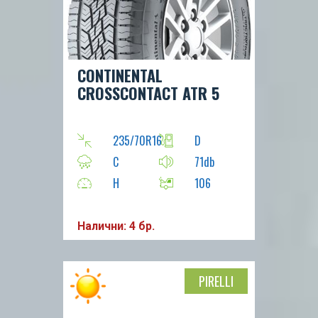
CONTINENTAL
CROSSCONTACT ATR 5
235/70R16
D
C
71db
H
106
Налични: 4 бр.
PIRELLI