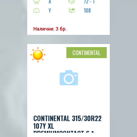
A
72 - 1
Y
108
Налични: 3 бр.
CONTINENTAL
CONTINENTAL 315/30R22
107Y XL
PREMIUMCONTACT 6 *