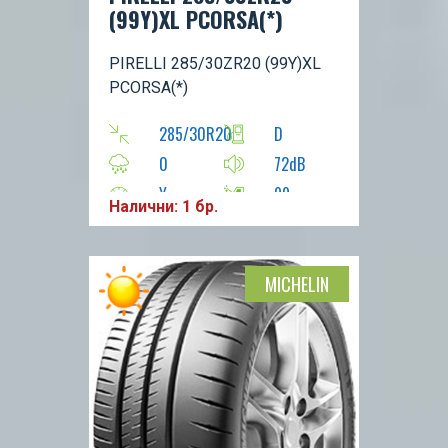
(99Y)XL PCORSA(*)
PIRELLI 285/30ZR20 (99Y)XL
PCORSA(*)
285/30R20
D
0
72dB
Y
99
Налични: 1 бр.
MICHELIN