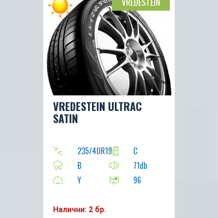
VREDESTEIN
VREDESTEIN ULTRAC
SATIN
235/40R19
C
B
71db
Y
96
Налични: 2 бр.