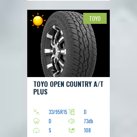
TOYO
TOYO OPEN COUNTRY A/T
PLUS
33/95R15
D
D
73db
S
108