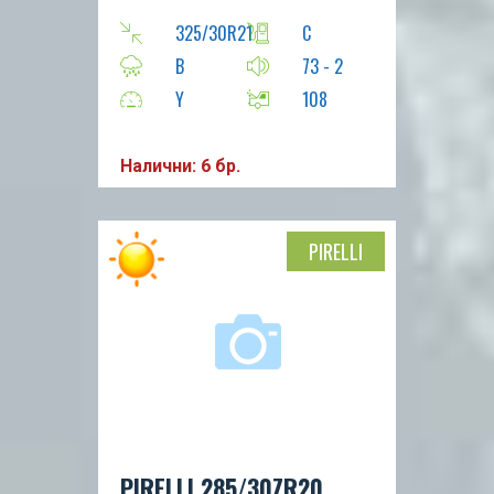
325/30R21
C
B
73 - 2
Y
108
Налични: 6 бр.
PIRELLI
PIRELLI 285/30ZR20