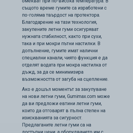
омекват при по-висока температура. В
същото време гумите са изработени с
по-голяма твърдост на протектора.
Благодарение на тази технология,
закупените летни гуми осигуряват
нужната стабилност, както при сухи,
така и при мокри пътни настилки. В
допълнение, гумите имат налични
специални канали, чиято функция е да
отделят водата при мокра настилка от
дъжд, за да се минимизира
възможността от загуба на сцепление.
Ако е дошъл моментът за закупуване
на нови летни гуми, Gumimax.com може
да ви предложи евтини летни гуми,
които да отговарят в пълна степен на
изискванията за сигурност.
Предлаганите летни гуми са на
достъпни цени, а оборудването им с