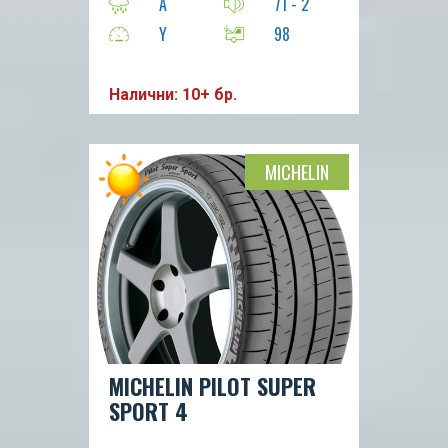
A
71 - 2
Y
98
Налични: 10+ бр.
MICHELIN
MICHELIN PILOT SUPER
SPORT 4