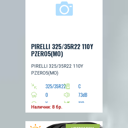
PIRELLI 325/35R22 110Y
PZERO5(MO)
PIRELLI 325/35R22 110Y
PZERO5(MO)
325/35R22
C
0
73dB
Y
110
Налични: 8 бр.