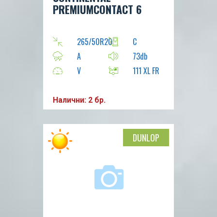
PREMIUMCONTACT 6
265/50R20
C
A
73db
V
111 XL FR
Налични: 2 бр.
DUNLOP