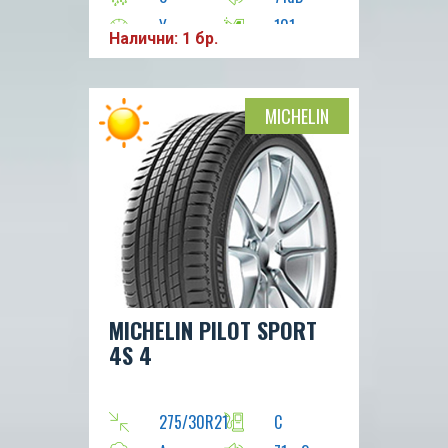
Y
101
Налични: 1 бр.
MICHELIN
MICHELIN PILOT SPORT
4S 4
275/30R21
C