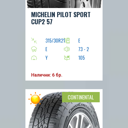
MICHELIN PILOT SPORT
CUP2 57
315/30R21
E
E
73 - 2
Y
105
Налични: 6 бр.
CONTINENTAL