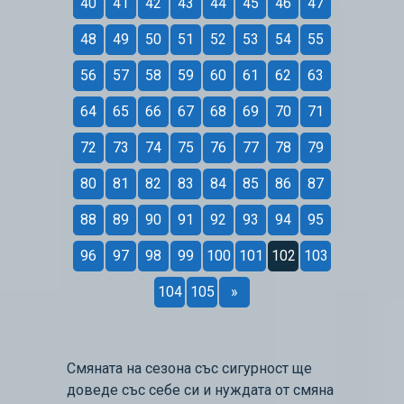
40
41
42
43
44
45
46
47
48
49
50
51
52
53
54
55
56
57
58
59
60
61
62
63
64
65
66
67
68
69
70
71
72
73
74
75
76
77
78
79
80
81
82
83
84
85
86
87
88
89
90
91
92
93
94
95
96
97
98
99
100
101
102
103
104
105
»
Смяната на сезона със сигурност ще
доведе със себе си и нуждата от смяна