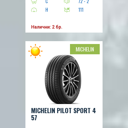
C
72 - 2
H
111
Налични: 2 бр.
MICHELIN
MICHELIN PILOT SPORT 4
57