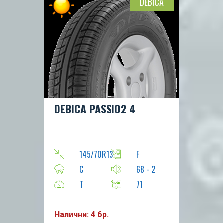
DEBICA
DEBICA PASSIO2 4
145/70R13
F
C
68 - 2
T
71
Налични: 4 бр.