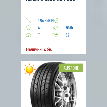
175/65R14
C
A
70db
T
82
Налични: 2 бр.
AUSTONE