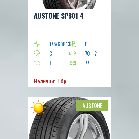
AUSTONE SP801 4
175/60R13
F
C
70 - 2
T
77
Налични: 1 бр.
AUSTONE