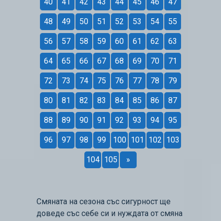
40
41
42
43
44
45
46
47
48
49
50
51
52
53
54
55
56
57
58
59
60
61
62
63
64
65
66
67
68
69
70
71
72
73
74
75
76
77
78
79
80
81
82
83
84
85
86
87
88
89
90
91
92
93
94
95
96
97
98
99
100
101
102
103
104
105
»
Смяната на сезона със сигурност ще
доведе със себе си и нуждата от смяна