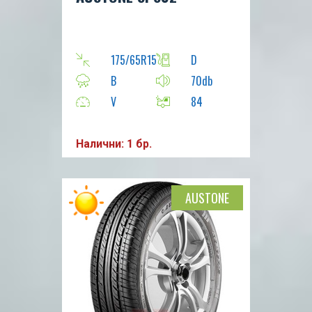
175/65R15
D
B
70db
V
84
Налични: 1 бр.
AUSTONE