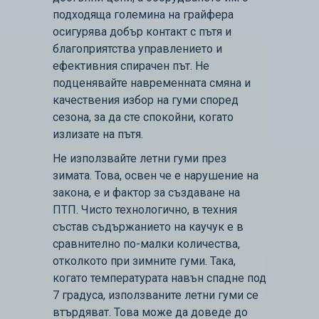
подходяща големина на грайфера
осигурява добър контакт с пътя и
благоприятства управлението и
ефективния спирачен път. Не
подценявайте навременната смяна и
качествения избор на гуми според
сезона, за да сте спокойни, когато
излизате на пътя.
Не използвайте летни гуми през
зимата. Това, освен че е нарушение на
закона, е и фактор за създаване на
ПТП. Чисто технологично, в техния
състав съдържанието на каучук е в
сравнително по-малки количества,
отколкото при зимните гуми. Така,
когато температурата навън спадне под
7 градуса, използваните летни гуми се
втърдяват. Това може да доведе до