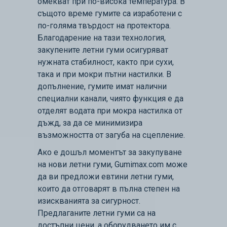
омекват при по-висока температура. В
същото време гумите са изработени с
по-голяма твърдост на протектора.
Благодарение на тази технология,
закупените летни гуми осигуряват
нужната стабилност, както при сухи,
така и при мокри пътни настилки. В
допълнение, гумите имат налични
специални канали, чиято функция е да
отделят водата при мокра настилка от
дъжд, за да се минимизира
възможността от загуба на сцепление.
Ако е дошъл моментът за закупуване
на нови летни гуми, Gumimax.com може
да ви предложи евтини летни гуми,
които да отговарят в пълна степен на
изискванията за сигурност.
Предлаганите летни гуми са на
достъпни цени, а оборудването им с