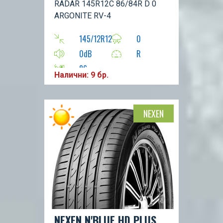
RADAR 145R12C 86/84R D 0
ARGONITE RV-4
145/12R12
0
0dB
R
86
Налични: 9 бр.
NEXEN
NEXEN N'BLUE HD PLUS