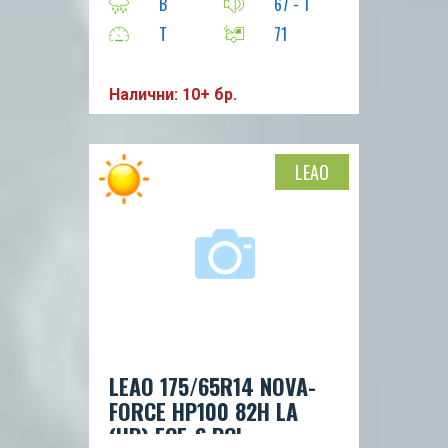
B
67 - 1
T
71
Налични: 10+ бр.
LEAO
LEAO 175/65R14 NOVA-
FORCE HP100 82H LA
(HB) ECE-S PCI