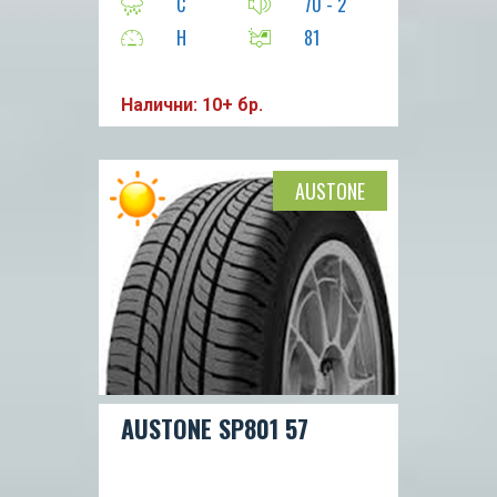
C
70 - 2
H
81
Налични: 10+ бр.
AUSTONE
AUSTONE SP801 57