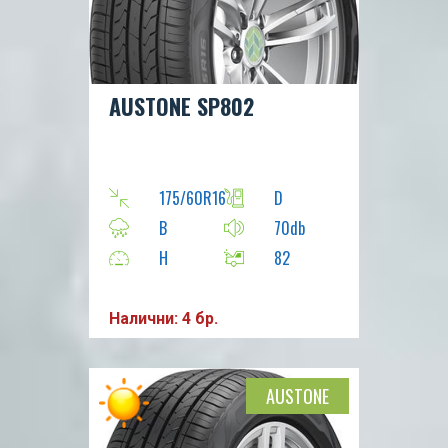
AUSTONE SP802
175/60R16
D
B
70db
H
82
Налични: 4 бр.
AUSTONE