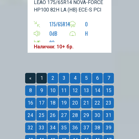
LEAO 175/65R14 NOVA-FORCE
HP100 82H LA (HB) ECE-S PCI
175/65R14
0
0dB
H
82
Налични: 10+ бр.
«
1
2
3
4
5
6
7
8
9
10
11
12
13
14
15
16
17
18
19
20
21
22
23
24
25
26
27
28
29
30
31
32
33
34
35
36
37
38
39