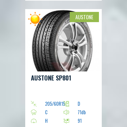
AUSTONE
AUSTONE SP801
205/60R15
D
C
71db
H
91