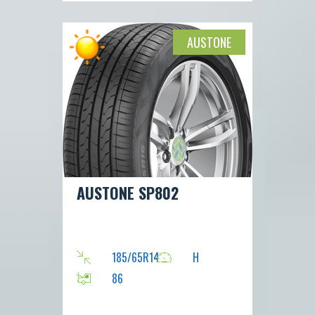
AUSTONE
AUSTONE SP802
185/65R14
H
86