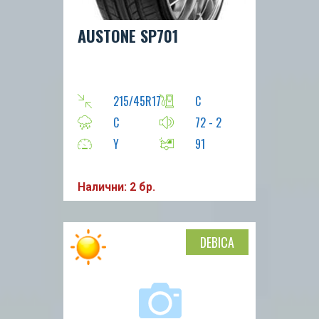
AUSTONE SP701
215/45R17
C
C
72 - 2
Y
91
Налични: 2 бр.
DEBICA