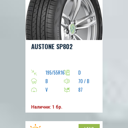
AUSTONE SP802
195/55R16
D
B
70 / B
V
87
Налични: 1 бр.