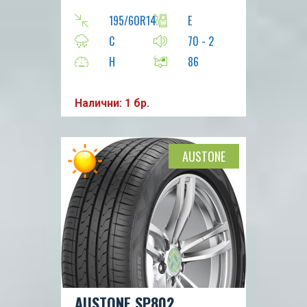
195/60R14
E
C
70 - 2
H
86
Налични: 1 бр.
AUSTONE
AUSTONE SP802