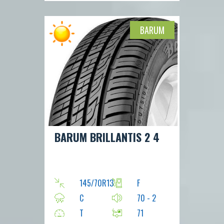
BARUM
BARUM BRILLANTIS 2 4
145/70R13
F
C
70 - 2
T
71