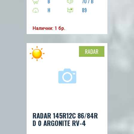
B
70 / B
H
89
Налични: 1 бр.
RADAR
RADAR 145R12C 86/84R
D 0 ARGONITE RV-4