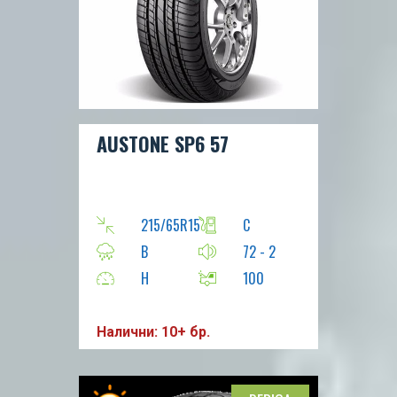
AUSTONE SP6 57
215/65R15
C
B
72 - 2
H
100
Налични: 10+ бр.