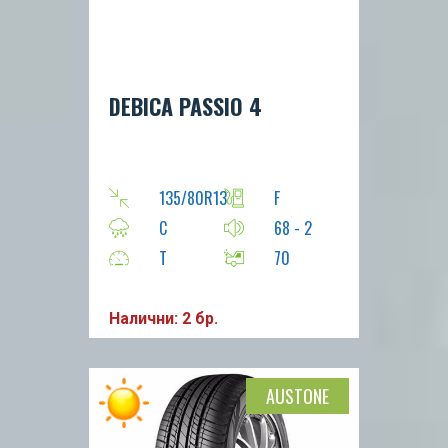
DEBICA PASSIO 4
135/80R13
F
C
68 - 2
T
70
Налични: 2 бр.
AUSTONE