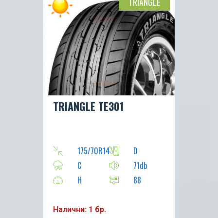
TRIANGLE
TRIANGLE TE301
175/70R14
D
C
71db
H
88
Налични: 1 бр.