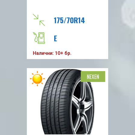
175/70R14
E
Налични: 10+ бр.
B
70 - 2
NEXEN
T
84