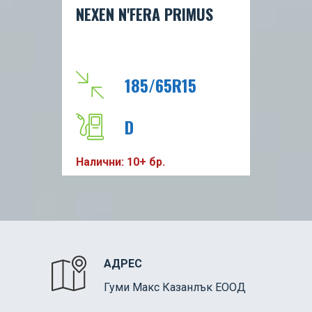
NEXEN N'FERA PRIMUS
185/65R15
D
Налични: 10+ бр.
A
70db
H
АДРЕС
Гуми Макс Казанлък ЕООД
88