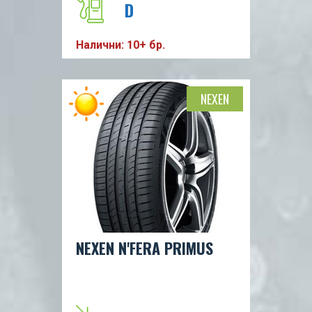
D
Налични: 10+ бр.
C
68db
NEXEN
V
82
NEXEN N'FERA PRIMUS