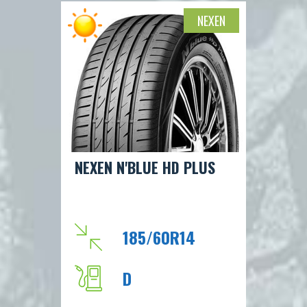
69db
NEXEN
H
82
NEXEN N'BLUE HD PLUS
185/60R14
D