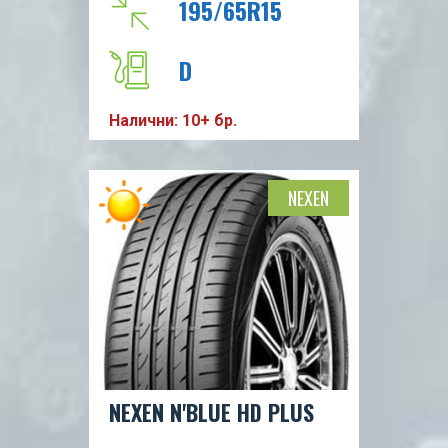
195/65R15
D
Налични: 10+ бр.
B
71db
NEXEN
V
91
NEXEN N'BLUE HD PLUS