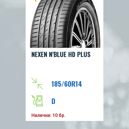
T
91
NEXEN N'BLUE HD PLUS
185/60R14
D
Налични: 10 бр.
C