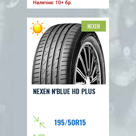
Налични: 10+ бр.
B
68db
NEXEN
H
82
NEXEN N'BLUE HD PLUS
195/50R15