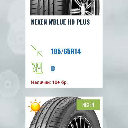
NEXEN N'BLUE HD PLUS
185/65R14
D
Налични: 10+ бр.
B
68db
NEXEN
T