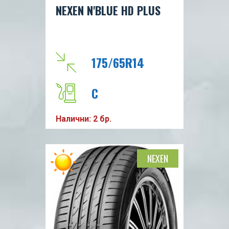
NEXEN N'BLUE HD PLUS
175/65R14
C
Налични: 2 бр.
A
70db
NEXEN
T
82