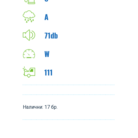
A
71db
W
111
Налични: 17 бр.