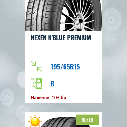
86
NEXEN N'BLUE PREMIUM
195/65R15
B
Налични: 10+ бр.
B
69db
NEXEN