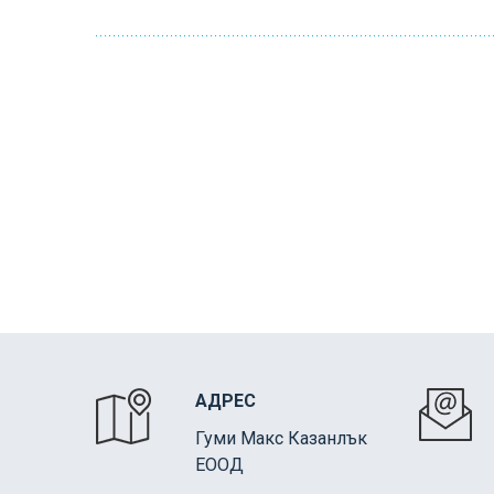
АДРЕС
Гуми Макс Казанлък
ЕООД