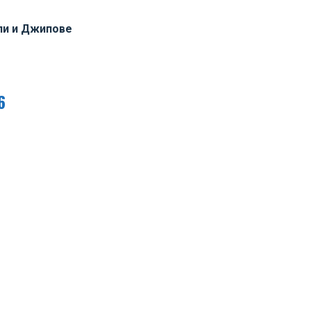
ли и Джипове
6