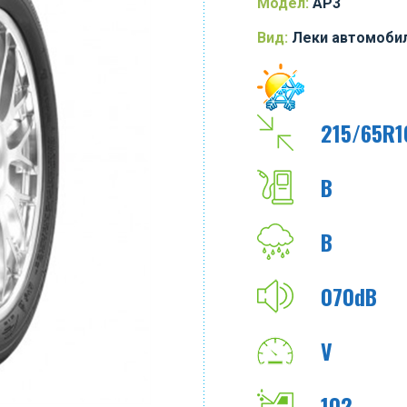
Модел:
AP3
Вид:
Леки автомоби
215/65R1
B
B
070dB
V
102